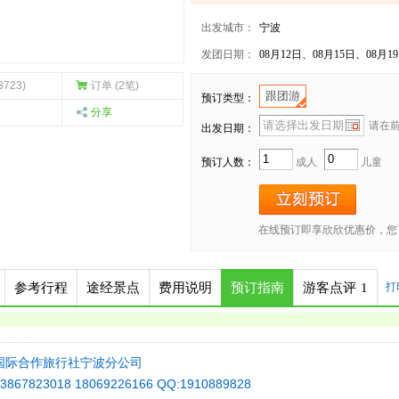
出发城市：
宁波
发团日期：
08月12日、08月15日、08月19日
3723)
订单 (2笔)
跟团游
预订类型：
分享
请在前 
出发日期：
预订人数：
成人
儿童
在线预订即享欣欣优惠价，您
参考行程
途经景点
费用说明
预订指南
游客点评
1
打
国际合作旅行社宁波分公司
67823018 18069226166 QQ:1910889828