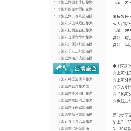
宁波去到西安华山旅游
儿童：2
宁波到西藏新疆内蒙游
宁波去到九寨沟旅游团
国庆发班日
宁波到乐山峨眉山旅游
成人门店价
宁波到山西五台山旅游
儿童：2
宁波到贵州黄果树旅游
备注：请
宁波到广州深圳旅游团
备注：因
宁波到长江三峡旅游路
宁波去到哈尔滨旅游团
◆ 行程特
☆上海杜
宁波到韩国济州岛旅游
☆上海外
宁波去到台湾旅游团
☆东方明
宁波去到香港澳门旅游
☆长风海
宁波去到泰国清迈旅游
☆枫泾古
宁波去到东南亚旅游团
宁波去到新马泰旅游团
第1天:宁
宁波到泰国普吉岛旅游
早上6：
宁波去到巴厘岛旅游
6：30