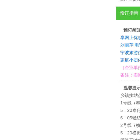
预订指南
预订须
享网上优
刘丽萍 电话和
宁波旅游优惠
家庭小团体、
（企业单
备注：实
温馨提
乡镇接站
1号线（
5：20
6：05
2号线（
5：20