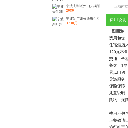
游团线路
宁波去到潮州汕头揭阳
上海南京
潮州古城南澳岛五日旅
2080
元
街
游特价团线路报价
宁波到广州长隆野生动
费用说明
物园珠海长隆半自由五
3730
元
日旅游报价多少钱
跟团游
费用包含
住宿酒店入
120元不
交通：全程
餐饮：1
景点门票
导游服务
保险保障：
儿童说明
购物：无
费用不包
正餐敬请
旅行社责任