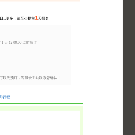
1
...
更多
，请至少提前
天报名
1 天 12:00:00 点前预订
可以先预订，客服会主动联系您确认！
印行程