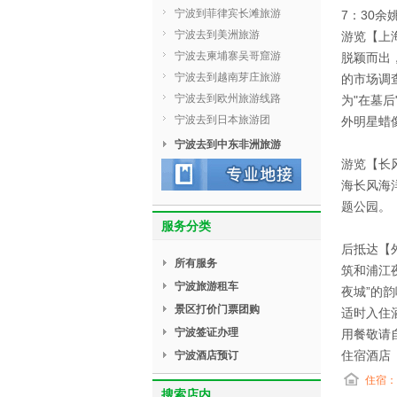
宁波到菲律宾长滩旅游
7：30
宁波去到美洲旅游
游览【上
宁波去柬埔寨吴哥窟游
脱颖而出
宁波去到越南芽庄旅游
的市场调
宁波去到欧州旅游线路
为"在墓后
宁波去到日本旅游团
外明星蜡
宁波去到中东非洲旅游
游览【长
海长风海
题公园。
服务分类
后抵达【
所有服务
筑和浦江
宁波旅游租车
夜城”的
景区打价门票团购
适时入住
宁波签证办理
用餐敬请
住宿酒店
宁波酒店预订
住宿：
搜索店内