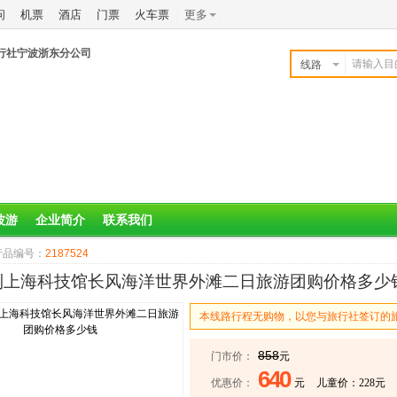
问
机票
酒店
门票
火车票
更多
行社宁波浙东分公司
线路
波游
企业简介
联系我们
产品编号：
2187524
到上海科技馆长风海洋世界外滩二日旅游团购价格多少
本线路行程无购物，以您与旅行社签订的
858
门市价：
元
640
优惠价：
元
儿童价：
228
元