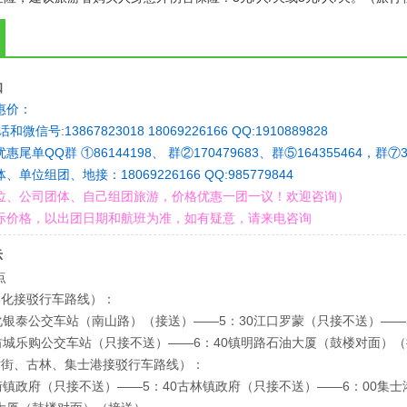
知
惠价：
微信号:13867823018 18069226166 QQ:1910889828
尾单QQ群 ①86144198、 群②170479683、群⑤164355464，群⑦33
单位组团、地接：18069226166 QQ:985779844
位、公司团体、自己组团旅游，价格优惠一团一议！欢迎咨询）
际价格，以出团日期和航班为准，如有疑意，请来电咨询
示
点
奉化接驳行车路线）：
奉化银泰公交车站（南山路）（接送）——5：30江口罗蒙（只接不送）——
轻纺城乐购公交车站（只接不送）——6：40镇明路石油大厦（鼓楼对面）
横街、古林、集士港接驳行车路线）：
横街镇政府（只接不送）——5：40古林镇政府（只接不送）——6：00集