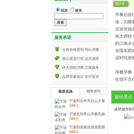
第
2
天
线路
服务
早餐后前
珠，闪耀
后游览独
画大师程
服务承诺
的江南水
全程价格透明 明白消费
全国东西
适时结束
精心筛选行程 品质感受
绝无强制消费 正规服务
用餐早餐
品牌质量保证 支付安全
住宿不含
销售排行
最新线路
途经景点
宁波到台州天台山大瀑
布国清寺一日旅游特价
198
元
线路价格
途径城市和
宁波去到舟山东极岛旅
游团购报价 到东极岛
780
元
二日旅游多少钱
宁波到东极岛旅游团报
价 到舟山东极岛2日旅
598
元