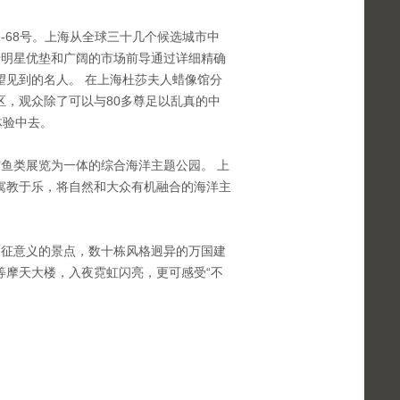
-68号。上海从全球三十几个候选城市中
十明星优垫和广阔的市场前导通过详细精确
望见到的名人。 在上海杜莎夫人蜡像馆分
题展区，观众除了可以与80多尊足以乱真的中
体验中去。
鱼类展览为一体的综合海洋主题公园。 上
寓教于乐，将自然和大众有机融合的海洋主
象征意义的景点，数十栋风格迥异的万国建
等摩天大楼，入夜霓虹闪亮，更可感受“不