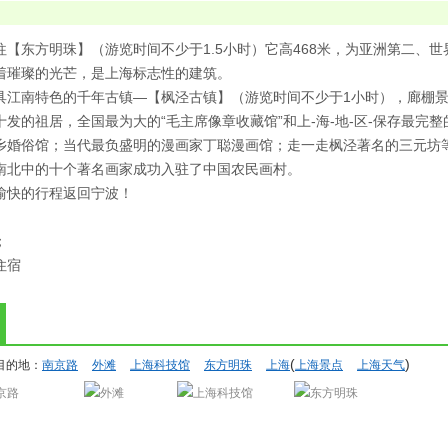
往【东方明珠】（游览时间不少于1.5小时）它高468米，为亚洲第二、
着璀璨的光芒，是上海标志性的建筑。
具江南特色的千年古镇—【枫泾古镇】（游览时间不少于1小时），廊棚
十发的祖居，全国最为大的“毛主席像章收藏馆”和上-海-地-区-保存最完
乡婚俗馆；当代最负盛明的漫画家丁聪漫画馆；走一走枫泾著名的三元坊
南北中的十个著名画家成功入驻了中国农民画村。
愉快的行程返回宁波！
；
住宿
(
)
目的地：
南京路
外滩
上海科技馆
东方明珠
上海
上海景点
上海天气