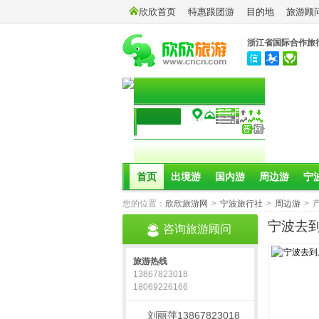
欣欣首页
特惠跟团游
目的地
旅游顾
浙江省国际合作旅
首页
出境游
国内游
周边游
宁
您的位置：
欣欣旅游网
>
宁波旅行社
>
周边游
>
宁波去
咨询旅游顾问
旅游热线
13867823018
18069226166
刘丽萍13867823018