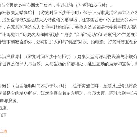
余姚市全民健身中心西大门集合，车赴上海（车程约2.5小时）。
海杜莎夫人蜡像馆】（游览时间不少于小时）位于上海市黄浦区南京西路2
，成为全球笔6座杜莎夫人蜡像馆的落脚地，杜莎集团看中的是巨大的本
查，在冗长的候选名人名单中精挑细选，每位入选者都是大多数中国人渴
"“上海魅力”“历史名人和国家领袖”“电影”“音乐”"运动"和"速度"七个主
像留下亲密合影外，还可以加入到与"明星"对歌、拍电影、打篮球等互动
风海洋世界】（游览时间不少于1小时）：是集大型海洋动物表演与水族馆
洋世界是倡导人与自然、人与生物的和谐相处，通过互动的展示和宣传，
外滩】（自由活动时间不少于1小时），位于黄浦江畔，是最具上海城市
夜景是它的精华所在。江对岸矗立着东方明珠、金茂大厦、环球金融中心
韵味与浪漫。
酒店。
自理
上海