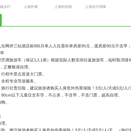
路步行
上海外滩
上海科技馆
上海东方明珠
住网评三钻酒店标间6月单人入住需补单房差95元，退房差90元不含早；7
含早
空调旅游车（保证1人1座）根据实际人数安排往返旅游车，临时取消请补
早，正餐敬请自理。
：行程中景点首道大门票。
：全程专业导游服务。
旅行社责任险，建议旅游者购买人身意外伤害保险！3元/人/天或5元/人/
：90cm以下儿童仅含车导，不占床，不含早，不含门票，超高自理。
购物。
含
自理。
险，建议旅游者购买人身意外伤害保险！3元/人/天或5元/人/天。（旅