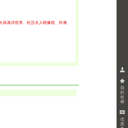
长风海洋世界、杜莎夫人蜡像馆、外滩、
我
的
收
藏
优
惠