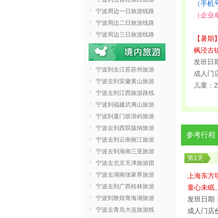
（手机
宁波周边一日旅游线路
（企业
宁波周边二日旅游线路
宁波周边三日旅游线路
【暑期
枫泾古
发班日
宁波到去江苏苏州旅游
成人门店
宁波去到安徽黄山旅游
儿童：
宁波去到江西旅游路线
宁波到福建武夷山旅游
宁波到厦门鼓浪屿旅游
宁波去到西双版纳旅游
参考行程
宁波去到云南丽江旅游
宁波去到海南三亚旅游
第
1
天
宁波去北京天津旅游团
宁波去湖南张家界旅游
上海
东方
宁波去到广西桂林旅游
童心未眠
宁波到敦煌青海湖旅游
发班日期
宁波去青岛大连旅游线
成人门店价