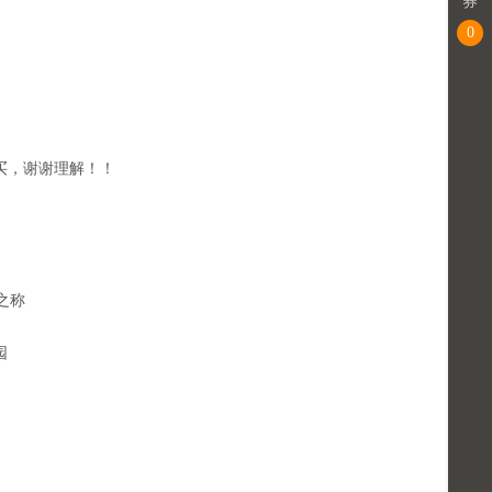
券
0
买，谢谢理解！！
之称
园