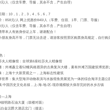
28元/人（仅含车费、导服，其余不含，产生自理）
期：10，1，2，3，4，5，6，7
：858元/人 网上优惠价840/人（车费、住宿、1早、门票、导服）
58元/人（仅含车费、导服，其余不含，产生自理）
携带本人有效身份证上车，谢谢配合！
小朋友身高不等，门票无法含进，请游客按照景区购票身高规定，自行购
色：
莎夫人蜡像馆：全球第6座杜莎夫人蜡像馆
滩：外滩矗立着52幢风格迥异的古典复兴大楼，素有外滩万国建筑博览群
珠：上海十大新景观之一，上海标志性建筑
洋世界：集大型海洋动物表演与水族馆鱼类展览为一体的综合海洋主题公
镇:中国历史文化名镇，上-海-地-区-现存规模较大保存完好的水乡古镇
波—上海
30镇明路石油大厦（鼓楼对面）
慈溪白金汉爵大酒店北门（接送）