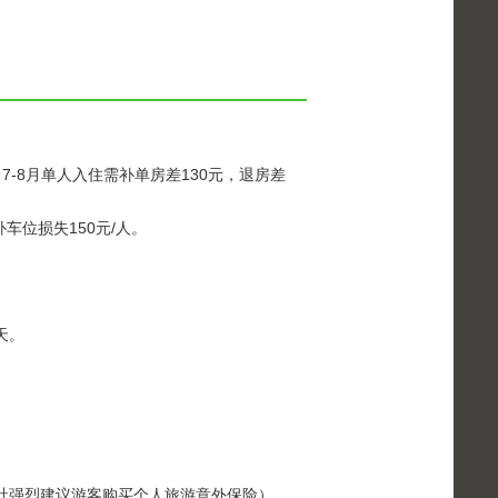
-8月单人入住需补单房差130元，退房差
车位损失150元/人。
天。
行社强烈建议游客购买个人旅游意外保险）