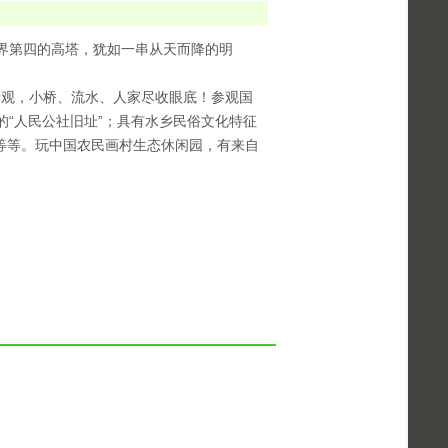
世界第四的高塔，犹如一串从天而降的明
景观，小桥、流水、人家尽收眼底！参观国
整的“人民公社旧址”；具有水乡民俗文化特征
等等。玩中国农民画村生态休闲园，有来自