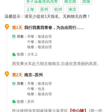
夫子庙秦淮风光带
南京路
西塘
★纯玩0购物0自费，全陪导游陪护，享受青春快乐！
上海
苏州
杭州
南京
温馨提示：请至少提前1天报名。无购物无自费！
第1天
我行我素我青春，为自由而行……
用餐：
早餐：敬请自理
午餐：敬请自理
晚餐：敬请自理
住宿：
火车上
西安乘火车赴六朝古都南京,沿途欣赏美丽的风景。
第2天
南京--苏州
用餐：
早餐：敬请自理
午餐：包含
晚餐：敬请自理
住宿：
苏州
抵达接团游览国家级重点风景区
【中山陵】
(周一闭