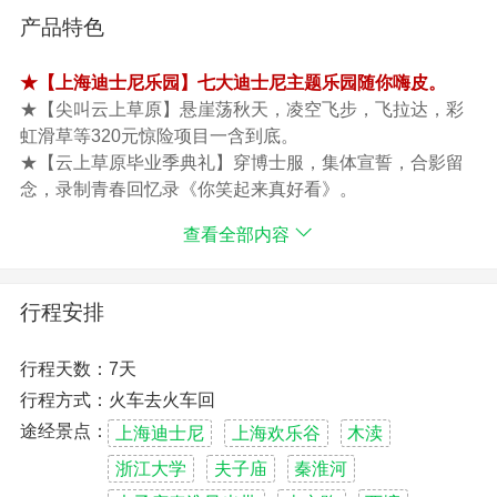
产品特色
★【上海迪士尼乐园】七大迪士尼主题乐园随你嗨皮。
★【尖叫云上草原】悬崖荡秋天，凌空飞步，飞拉达，彩
虹滑草等320元惊险项目一含到底。
★【云上草原毕业季典礼】穿博士服，集体宣誓，合影留
念，录制青春回忆录《你笑起来真好看》。
★【化妆舞会狂欢派对】西塘酒吧蒙面舞会，拍设抖音，
查看全部内容
嗨玩青春，定格美好时光 。
★赖上“西塘、木渎”古镇不愿离去！搭乘富有“江南情调”的
专属传统摇橹船。
行程安排
★八佰电影拍摄地上海【四行仓库】学习真实历史，传承
爱国精神。
行程天数：7天
★走进“985工程、211工程 双一流”【上海复旦大学】树立
行程方式：火车去火车回
人生目标。
★【沁园春】进行采茶比赛：背上儿眠上山去，采桑已闲
途经景点：
上海迪士尼
上海欢乐谷
木渎
当采茶。
浙江大学
夫子庙
秦淮河
★升级1晚特色西塘水乡客栈 ，感受不一样的水乡体验。