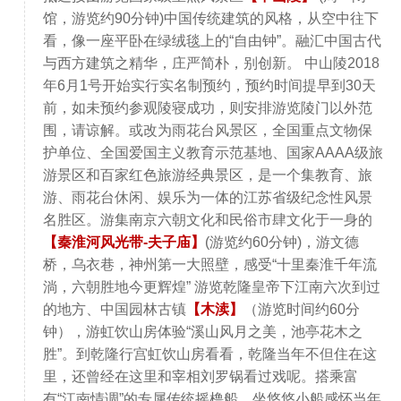
馆，游览约90分钟)中国传统建筑的风格，从空中往下
看，像一座平卧在绿绒毯上的“自由钟”。融汇中国古代
与西方建筑之精华，庄严简朴，别创新。 中山陵2018
年6月1号开始实行实名制预约，预约时间提早到30天
前，如未预约参观陵寝成功，则安排游览陵门以外范
围，请谅解。或改为雨花台风景区，全国重点文物保
护单位、全国爱国主义教育示范基地、国家AAAA级旅
游景区和百家红色旅游经典景区，是一个集教育、旅
游、雨花台休闲、娱乐为一体的江苏省级纪念性风景
名胜区。游集南京六朝文化和民俗市肆文化于一身的
【秦淮河风光带-夫子庙】
(游览约60分钟)，游文德
桥，乌衣巷，神州第一大照壁，感受“十里秦淮千年流
淌，六朝胜地今更辉煌” 游览乾隆皇帝下江南六次到过
的地方、中国园林古镇
【木渎】
（游览时间约60分
钟），游虹饮山房体验“溪山风月之美，池亭花木之
胜”。到乾隆行宫虹饮山房看看，乾隆当年不但住在这
里，还曾经在这里和宰相刘罗锅看过戏呢。搭乘富
有“江南情调”的专属传统摇橹船，坐悠悠小船感怀当年