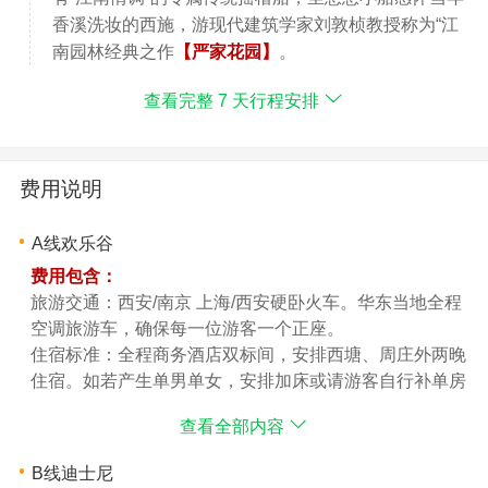
香溪洗妆的西施，游现代建筑学家刘敦桢教授称为“江
南园林经典之作
【严家花园】
。
查看完整 7 天行程安排
费用说明
A线欢乐谷
费用包含：
旅游交通：西安/南京 上海/西安硬卧火车。华东当地全程
空调旅游车，确保每一位游客一个正座。
住宿标准：全程商务酒店双标间，安排西塘、周庄外两晚
住宿。如若产生单男单女，安排加床或请游客自行补单房
差。
查看全部内容
景点门票：行程内已含景点第一道门票（不含园中园门
票，索道等）。
B线迪士尼
用餐标准：行程内包含4早5正，早餐餐标：酒店自助早，