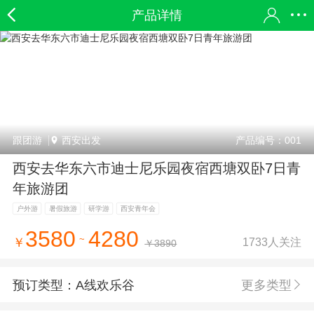
产品详情
跟团游
西安出发
产品编号：001
西安去华东六市迪士尼乐园夜宿西塘双卧7日青
年旅游团
户外游
暑假旅游
研学游
西安青年会
3580
4280
~
1733人关注
￥
￥3890
预订类型：
A线欢乐谷
更多类型