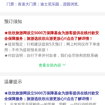
门票：首道大门票；迪士尼乐园，进园浏览。
正餐30元/人，八菜一汤。
行程安排：游览景点在不减少的前提下，导游可调整景点
先后顺序。以上行程时间仅供参考。
预订须知
★欣欣旅游网设立5000万保障基金为游客提供在线付款安
全保障服务；旅游选欣欣出游更放心!!点击了解详情！
★提前预定：行程建议提前5天预订；网上时间仅作下单使
用；不作为提前报名依据！
★付款说明：自行下单并付款者，我们会尽快和您联系确
认位置，如果已经售完或无法成团，我们会与您协商另行
查看全部内容
安排出游时间或全额退款，但不承担任何赔偿！
★特别说明：出游过程中；如遇不可抗力（自然灾害、政
府行为、突发事件等）导致无法按照约定事时间或行程浏
温馨提示
览的，旅行社可与游客协商根据实际情况对行程取消或变
更；行程调整后增加的费用由游客承担，减少的费用由旅
★欣欣旅游网设立5000万保障基金为游客提供在线付款安
行社退还，退款金额以旅行社折扣为准，不以挂牌为准，
全保障服务；旅游选欣欣出游更放心!!点击了解详情！
敬请知晓。
1、出发前营员穿戴统一的营服、营帽，一切行动听指挥。